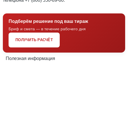
телефона +7 (800) 550-89-60.
Подберём решение под ваш тираж
Бриф и смета — в течение рабочего дня
ПОЛУЧИТЬ РАСЧЁТ
Полезная информация
Выбираем подарки на День Святого Валентина легко
и весело
«Что подарить на 14 февраля?» Еще задолго до
праздника этот вопрос будоражит умы всех
влюбленных. Многие пары с нетерпением ждут
Валентинов день, когда основной акцент, как правило,
делается на подарке, который покорит сердце
получателя. Каждый хочет не просто сделать сюрприз
своей половинке, а презентовать что-то интересное,